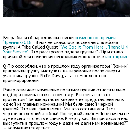
Вчера были обнародованы списки
номинантов премии
“Грэмми-2018”
. В них не оказалось последнего альбома
группы A Tribe Called Quest
“We Got It From Here… Thank U 4
Your Service”
. Это расстроило лидера группы Q-Tip и стало
причиной для появления нескольких монологов в
инстаграме
.
Q-Tip оскорблен, что в прошлом году организаторы "Грэмми"
пригласили группу выступить на церемонии после смерти
участника группы Phife Dawg, а в этом полностью
проигнорировали.
Рэпер отмечает изменение политики премии относительно
подбора номинантов в этом году. "Вы считаете это
протестом? Белые артисты впервые не представлены ни в
одной из главных номинаций! Мы были самой черной
группой. Это наш фундамент. Мы это отстаивали. Этот
чертов последний альбом! Последний альбом Tribe ничем не
хуже всего, что есть в списке. К черту вас. Вы пригласили нас
выступить в прошлом году и даже не дали нам номинацию?”
— возмущается артист.