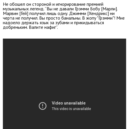
Не обошел он стороной и игнорирование премией
музыкальных легенд. “Вы не давали Грэмми Бобу [Марли].
Марвин [Гей] получил лишь одну. Джимми [Хендрикс] ни
черта не получил. Вы просто банальны. В жопу "Грэмми"! Мне
надоело держать язык за зубами и прикидываться
добреньким. Валите нафиг”.