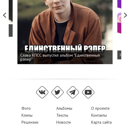
Previous
Next
о
Слава КПСС выпустил альбом "Единственный
Напис
рэпер"
Фото
Альбомы
О проекте
Клипы
Тексты
Контакты
Рецензии
Новости
Карта сайта