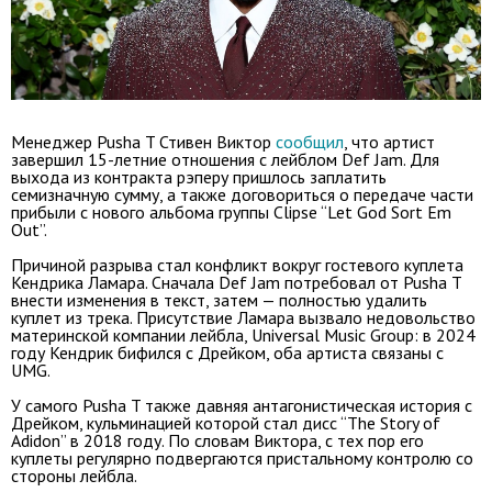
Менеджер Pusha T Стивен Виктор
сообщил
, что артист
завершил 15-летние отношения с лейблом Def Jam. Для
выхода из контракта рэперу пришлось заплатить
семизначную сумму, а также договориться о передаче части
прибыли с нового альбома группы Clipse “Let God Sort Em
Out”.
Причиной разрыва стал конфликт вокруг гостевого куплета
Кендрика Ламара. Сначала Def Jam потребовал от Pusha T
внести изменения в текст, затем — полностью удалить
куплет из трека. Присутствие Ламара вызвало недовольство
материнской компании лейбла, Universal Music Group: в 2024
году Кендрик бифился с Дрейком, оба артиста связаны с
UMG.
У самого Pusha T также давняя антагонистическая история с
Дрейком, кульминацией которой стал дисс “The Story of
Adidon” в 2018 году. По словам Виктора, с тех пор его
куплеты регулярно подвергаются пристальному контролю со
стороны лейбла.