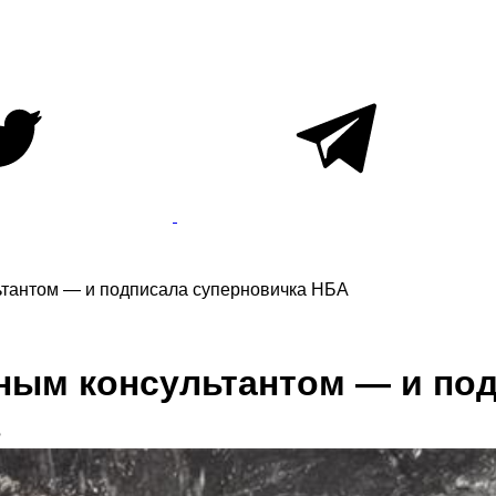
ьтантом — и подписала суперновичка НБА
вным консультантом — и по
?