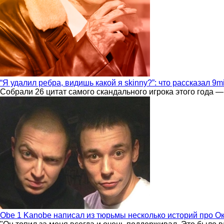
“Я удалил ребра, видишь какой я skinny?”: что рассказал 9m
Собрали 26 цитат самого скандального игрока этого года —
Obe 1 Kanobe написал из тюрьмы несколько историй про О