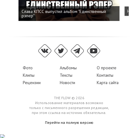
Слава КПСС выпустил альбом "Единственный
Напис
рэпер"
Фото
Альбомы
О проекте
Клипы
Тексты
Контакты
Рецензии
Новости
Карта сайта
THE FLOW © 2026
Использование материалов возможно
только с письменного разрешения редакции,
при этом ссылка на источник обязательна.
Перейти на полную версию