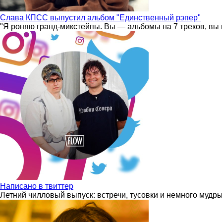
Слава КПСС выпустил альбом "Единственный рэпер"
"Я роняю гранд-микстейпы. Вы — альбомы на 7 треков, вы 
Написано в твиттер
Летний чилловый выпуск: встречи, тусовки и немного мудр