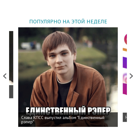
ПОПУЛЯРНО НА ЭТОЙ НЕДЕЛЕ
Previous
Next
о
Слава КПСС выпустил альбом "Единственный
Напис
рэпер"