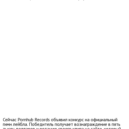
Сейчас Pornhub Records объявил конкурс на официальный
гимн лейбла. Победитель получает вознаграждение в пять
тысяч долларов и ротацию своего клипа на сайте, который