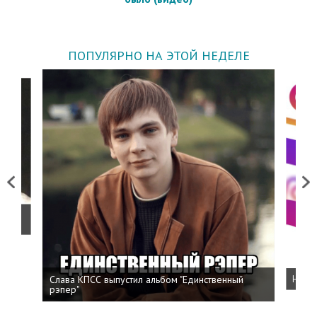
ПОПУЛЯРНО НА ЭТОЙ НЕДЕЛЕ
Previous
Next
о
Слава КПСС выпустил альбом "Единственный
Напис
рэпер"