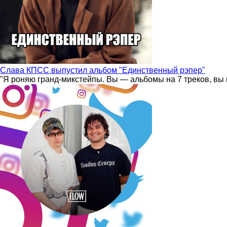
Слава КПСС выпустил альбом "Единственный рэпер"
"Я роняю гранд-микстейпы. Вы — альбомы на 7 треков, вы 