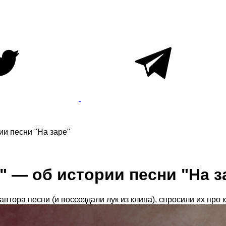
ии песни "На заре"
 — об истории песни "На з
тора песни (и воссоздали лук из клипа), спросили их про 