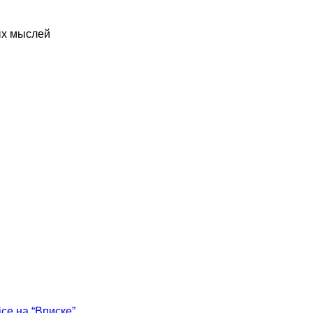
ых мыслей
ice на “Вписке”