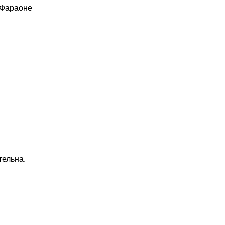
 Фараоне
тельна.