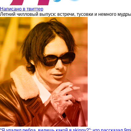
Написано в твиттер
Летний чилловый выпуск: встречи, тусовки и немного мудр
“Я удалил ребра, видишь какой я skinny?”: что рассказал 9m