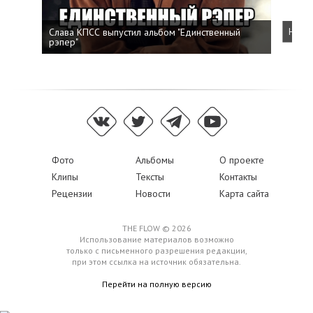
Слава КПСС выпустил альбом "Единственный
Напис
рэпер"
Фото
Альбомы
О проекте
Клипы
Тексты
Контакты
Рецензии
Новости
Карта сайта
THE FLOW © 2026
Использование материалов возможно
только с письменного разрешения редакции,
при этом ссылка на источник обязательна.
Перейти на полную версию