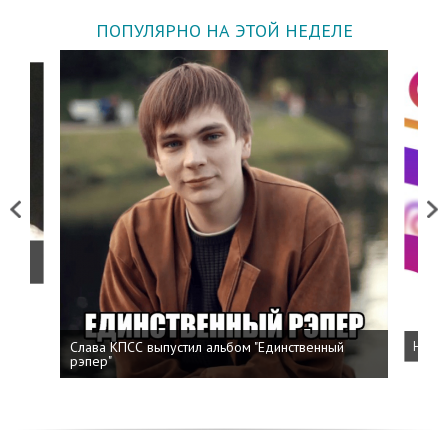
ПОПУЛЯРНО НА ЭТОЙ НЕДЕЛЕ
Previous
Next
о
Слава КПСС выпустил альбом "Единственный
Напис
рэпер"