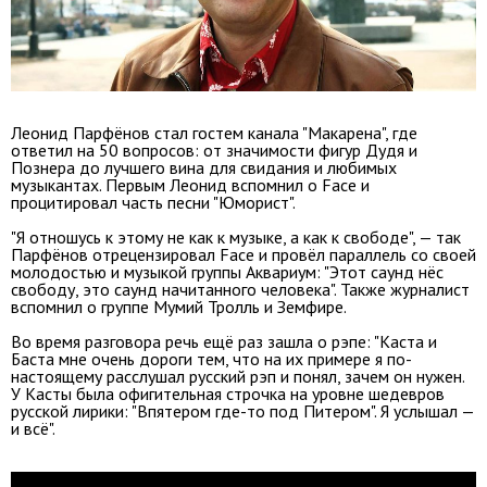
Леонид Парфёнов стал гостем канала "Макарена", где
ответил на 50 вопросов: от значимости фигур Дудя и
Познера до лучшего вина для свидания и любимых
музыкантах. Первым Леонид вспомнил о Face и
процитировал часть песни "Юморист".
"Я отношусь к этому не как к музыке, а как к свободе", — так
Парфёнов отрецензировал Face и провёл параллель со своей
молодостью и музыкой группы Аквариум: "Этот саунд нёс
свободу, это саунд начитанного человека". Также журналист
вспомнил о группе Мумий Тролль и Земфире.
Во время разговора речь ещё раз зашла о рэпе: "Каста и
Баста мне очень дороги тем, что на их примере я по-
настоящему расслушал русский рэп и понял, зачем он нужен.
У Касты была офигительная строчка на уровне шедевров
русской лирики: "Впятером где-то под Питером". Я услышал —
и всё".