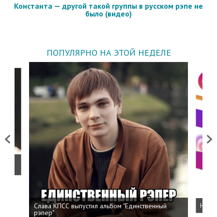
Константа — другой такой группы в русском рэпе не
было (видео)
ПОПУЛЯРНО НА ЭТОЙ НЕДЕЛЕ
Previous
Next
о
Слава КПСС выпустил альбом "Единственный
Напис
рэпер"