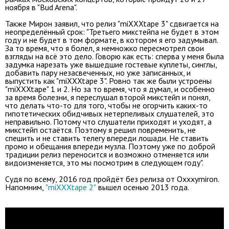
ноября в "Bud Arena".
Также Мирон заявил, что релиз "miXXXtape 3" сдвигается на
неопределённый срок: "Третьего микстейпа не будет в этом
году и не будет в том формате, в котором я его задумывал.
За то время, что я болел, я немножко пересмотрел свои
взгляды на всё это дело. Говорю как есть: сперва у меня была
задумка нарезать уже вышедшие гостевые куплеты, синглы,
добавить пару незасвеченных, но уже записанных, и
выпустить как "miXXXtape 3". Ровно так же были устроены
"miXXXtape" 1 и 2. Но за то время, что я думал, и особенно
за время болезни, я переслушал второй микстейп и понял,
что делать что-то для того, чтобы не огорчить каких-то
гипотетических обидчивых нетерпеливых слушателей, это
неправильно. Потому что слушатели приходят и уходят, а
микстейп остаётся. Поэтому я решил повременить, не
спешить и не ставить телегу впереди лошади. Не ставить
промо и обещания впереди музла. Поэтому уже по доброй
традиции релиз переносится и возможно отменяется или
видоизменяется, это мы посмотрим в следующем году".
Судя по всему, 2016 год пройдёт без релиза от Oxxxymiron.
Напомним,
"miXXXtape 2"
вышел осенью 2013 года.