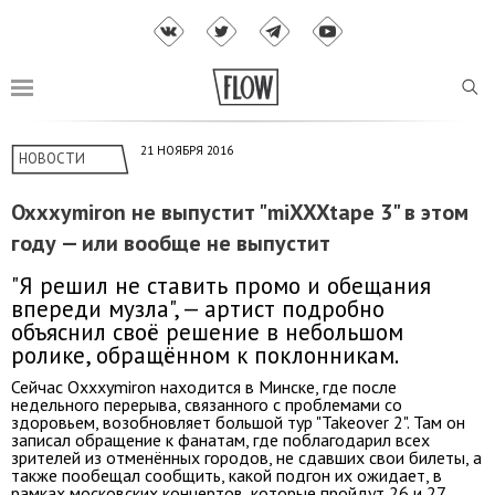
21 НОЯБРЯ 2016
НОВОСТИ
Oxxxymiron не выпустит "miXXXtape 3" в этом
году — или вообще не выпустит
"Я решил не ставить промо и обещания
впереди музла", — артист подробно
объяснил своё решение в небольшом
ролике, обращённом к поклонникам.
Сейчас Oxxxymiron находится в Минске, где после
недельного перерыва, связанного с проблемами со
здоровьем, возобновляет большой тур "Takeover 2". Там он
записал обращение к фанатам, где поблагодарил всех
зрителей из отменённых городов, не сдавших свои билеты, а
также пообещал сообщить, какой подгон их ожидает, в
рамках московских концертов, которые пройдут 26 и 27