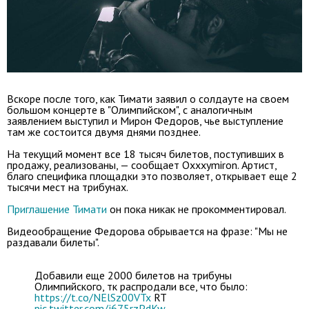
Вскоре после того, как Тимати заявил о солдауте на своем
большом концерте в "Олимпийском", с аналогичным
заявлением выступил и Мирон Федоров, чье выступление
там же состоится двумя днями позднее.
На текущий момент все 18 тысяч билетов, поступивших в
продажу, реализованы, — сообщает Oxxxymiron. Артист,
благо специфика площадки это позволяет, открывает еще 2
тысячи мест на трибунах.
Приглашение Тимати
он пока никак не прокомментировал.
Видеообращение Федорова обрывается на фразе: "Мы не
раздавали билеты".
Добавили еще 2000 билетов на трибуны
Олимпийского, тк распродали все, что было:
https://t.co/NElSz00VTx
RT
pic.twitter.com/j675rzPdKw