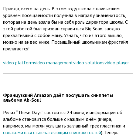
Правда, всего на день. В этом году школа с наивысшим
уровнем посещаемости получила в награду знаменитость,
которая на день взяла бы на себя роль директора школы. С
этой работой был призван справиться Big Sean, заодно
прихвативший с собой маму. Узнать, что из этого вышло,
можно на видео ниже. Посвящённый школьникам фристайл
прилагается!
video platform
video management
video solutions
video player
Французский Amazon даёт послушать сниппеты
альбома Ab-Soul
Релиз “These Days” состоится 24 июня, и информации об
альбоме становится больше с каждым днём (вчера,
например, мы могли услышать заглавный трек пластинки и
ознакомиться с впечатляющим списком гостей
). Теперь,