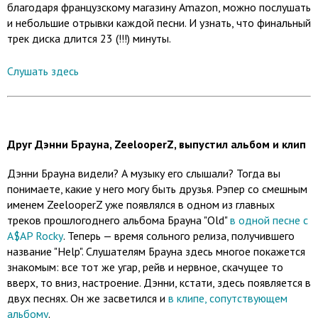
благодаря французскому магазину Amazon, можно послушать
и небольшие отрывки каждой песни. И узнать, что финальный
трек диска длится 23 (!!!) минуты.
Слушать здесь
Друг Дэнни Брауна, ZeelooperZ, выпустил альбом и клип
Дэнни Брауна видели? А музыку его слышали? Тогда вы
понимаете, какие у него могу быть друзья. Рэпер со смешным
именем ZeelooperZ уже появлялся в одном из главных
треков прошлогоднего альбома Брауна "Old"
в одной песне с
A$AP Rocky
. Теперь — время сольного релиза, получившего
название "Help". Слушателям Брауна здесь многое покажется
знакомым: все тот же угар, рейв и нервное, скачущее то
вверх, то вниз, настроение. Дэнни, кстати, здесь появляется в
двух песнях. Он же засветился и
в клипе, сопутствующем
альбому
.