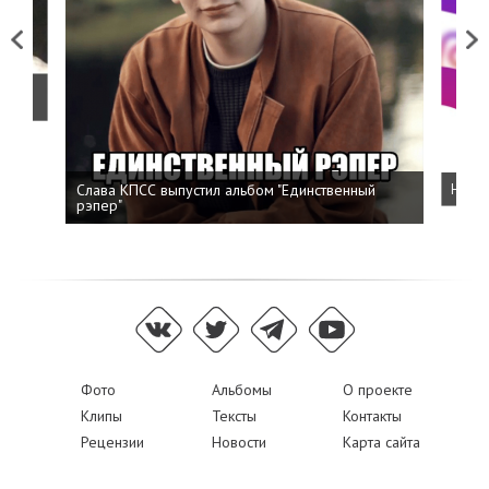
Previous
Next
о
Слава КПСС выпустил альбом "Единственный
Напис
рэпер"
Фото
Альбомы
О проекте
Клипы
Тексты
Контакты
Рецензии
Новости
Карта сайта