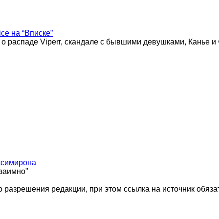
ice на “Вписке”
 о распаде Viperr, скандале с бывшими девушками, Канье и
ксимирона
взаимно"
 разрешения редакции, при этом ссылка на источник обяза