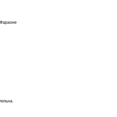
 Фараоне
тельна.