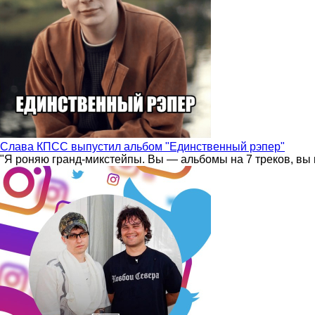
Слава КПСС выпустил альбом "Единственный рэпер"
"Я роняю гранд-микстейпы. Вы — альбомы на 7 треков, вы 