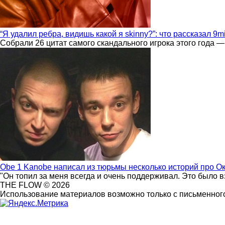
“Я удалил ребра, видишь какой я skinny?”: что рассказал 9m
Собрали 26 цитат самого скандального игрока этого года —
Obe 1 Kanobe написал из тюрьмы несколько историй про О
"Он топил за меня всегда и очень поддерживал. Это было 
THE FLOW © 2026
Использование материалов возможно только с письменного