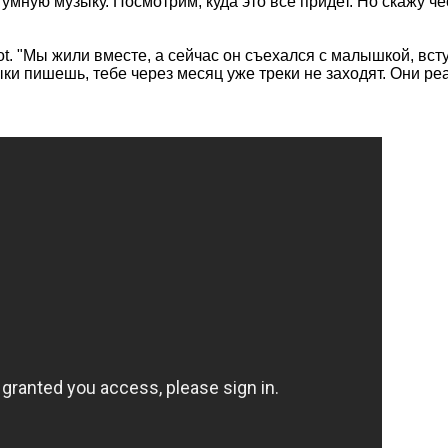
мную музыку. Посмотрим, куда это все придет. Но скажу чес
t. "Мы жили вместе, а сейчас он съехался с малышкой, вст
ки пишешь, тебе через месяц уже треки не заходят. Они реал