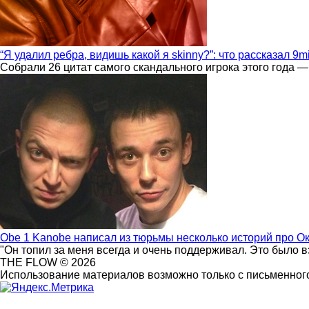
“Я удалил ребра, видишь какой я skinny?”: что рассказал 9m
Собрали 26 цитат самого скандального игрока этого года —
Obe 1 Kanobe написал из тюрьмы несколько историй про О
"Он топил за меня всегда и очень поддерживал. Это было 
THE FLOW © 2026
Использование материалов возможно только с письменного