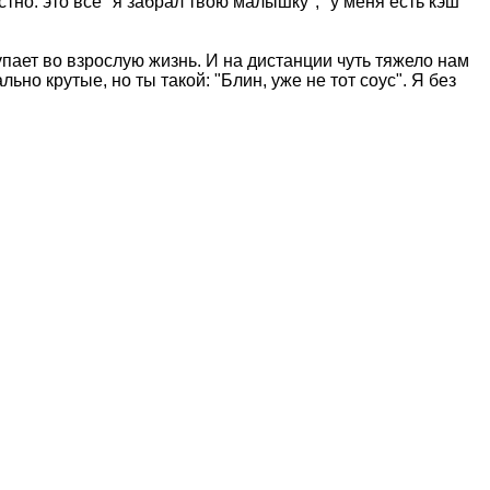
тно: это все "я забрал твою малышку", "у меня есть кэш"
упает во взрослую жизнь. И на дистанции чуть тяжело нам
ьно крутые, но ты такой: "Блин, уже не тот соус". Я без