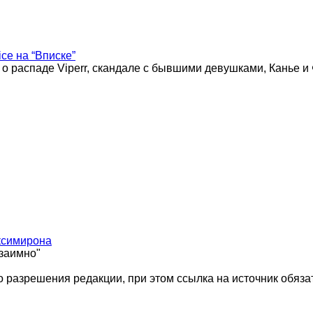
ice на “Вписке”
 о распаде Viperr, скандале с бывшими девушками, Канье и
ксимирона
взаимно"
 разрешения редакции, при этом ссылка на источник обяза