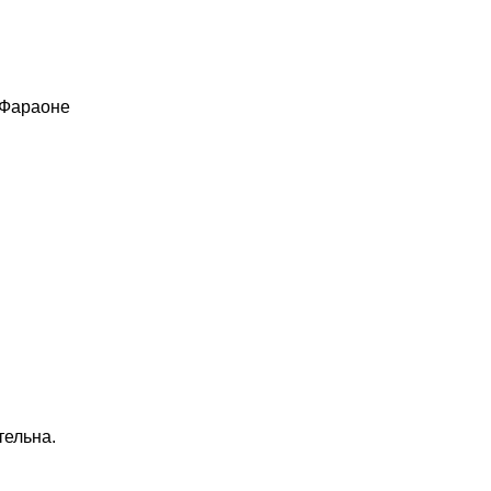
 Фараоне
тельна.