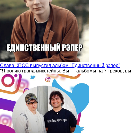
Слава КПСС выпустил альбом "Единственный рэпер"
"Я роняю гранд-микстейпы. Вы — альбомы на 7 треков, вы 