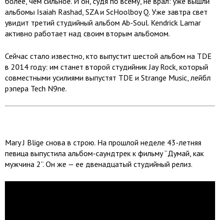
более, чем сильное. И он, судя по всему, не врал: уже вышли
альбомы Isaiah Rashad, SZA и ScHoolboy Q. Уже завтра свет
увидит третий студийный альбом Ab-Soul. Kendrick Lamar
активно работает над своим вторым альбомом.
Сейчас стало известно, кто выпустит шестой альбом на TDE
в 2014 году: им станет второй студийник Jay Rock, который
совместными усилиями выпустят TDE и Strange Music, лейбл
рэпера Tech N9ne.
Mary J Blige снова в строю. На прошлой неделе 43-летняя
певица выпустила альбом-саундтрек к фильму “Думай, как
мужчина 2”. Он же — ее двенадцатый студийный релиз.