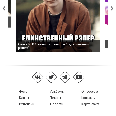
Previous
Next
о
Слава КПСС выпустил альбом "Единственный
Напис
рэпер"
Фото
Альбомы
О проекте
Клипы
Тексты
Контакты
Рецензии
Новости
Карта сайта