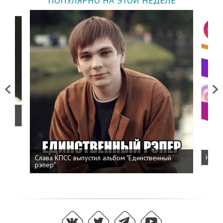
ПОПУЛЯРНО НА ЭТОЙ НЕДЕЛЕ
Previous
Next
о
Слава КПСС выпустил альбом "Единственный
Напис
рэпер"