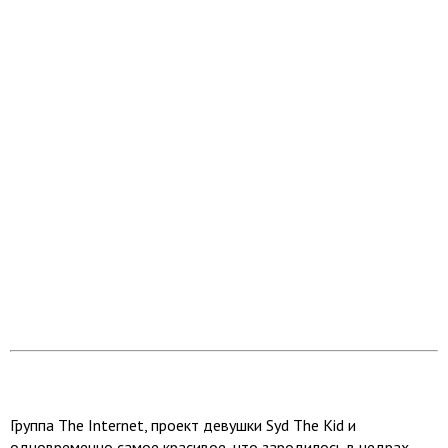
Группа The Internet, проект девушки Syd The Kid и
одновременно самое красивое, что зародилось в недрах