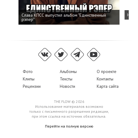
Слава КПСС выпустил альбом "Единственный
Напис
рэпер"
Фото
Альбомы
О проекте
Клипы
Тексты
Контакты
Рецензии
Новости
Карта сайта
THE FLOW © 2026
Использование материалов возможно
только с письменного разрешения редакции,
при этом ссылка на источник обязательна.
Перейти на полную версию