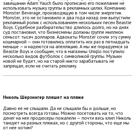
завещании Adam Yauch было прописано его пожелание не
использовать музыку группы в рекламных целях. Компанию
Monster Beverage, производящую в том числе энергетик
Monster, это не остановило и два года назад они выпустили
рекламный ролик с использованием нескольких песен Beastie
Boys. Судебное разбирательство длилось долго, но на днях
суд постановил, что бизнесмены должны группе миллион
семьсот тысяч долларов. Адвокаты Monster сочли эту сумму
кошмарной — они готовились оплатить иск раз в пятнадцать
меньше — и надеются на апелляцию. А мы же порадуемся за
Beastie Boys и сообщим, что в магазины Uniqlo поступило
несколько видов футболок с символикой группы. Музыки
новой не будет, но на старой никто зарабатывать не
запрещал, если не считать рекламу.
Николь Шерзингер пляшет на пляже
Давно ее не слышали. Да не слышали бы и дольше, но
посмотреть всегда готовы. Можно посетовать на то, что
денег на нее продюсеры пожалели — почти весь клип Николь
танцует на разных пляжах, но с другой стороны, что еще мы
от нее хотим?