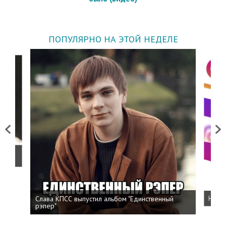
ПОПУЛЯРНО НА ЭТОЙ НЕДЕЛЕ
Previous
Next
о
Слава КПСС выпустил альбом "Единственный
Напис
рэпер"