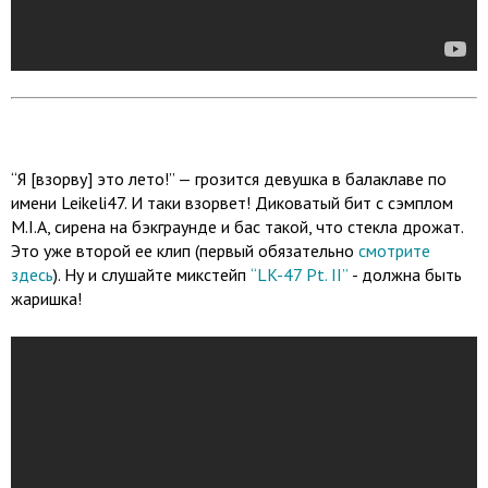
“Я [взорву] это лето!” — грозится девушка в балаклаве по
имени Leikeli47. И таки взорвет! Диковатый бит с сэмплом
M.I.A, сирена на бэкграунде и бас такой, что стекла дрожат.
Это уже второй ее клип (первый обязательно
смотрите
здесь
). Ну и слушайте микстейп
“LK-47 Pt. II”
- должна быть
жаришка!