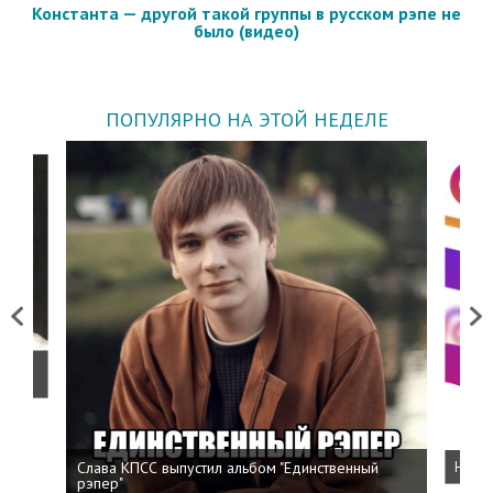
Константа — другой такой группы в русском рэпе не
было (видео)
ПОПУЛЯРНО НА ЭТОЙ НЕДЕЛЕ
Previous
Next
о
Слава КПСС выпустил альбом "Единственный
Напис
рэпер"