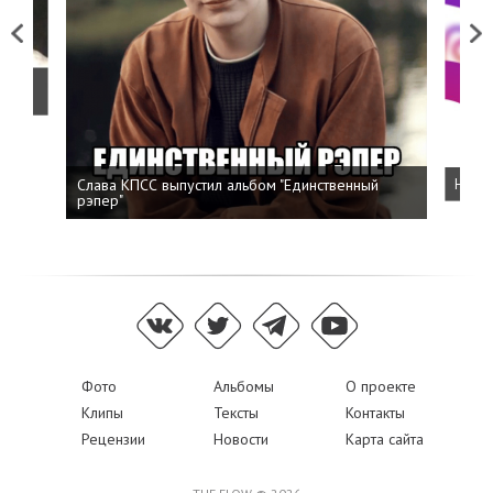
Previous
Next
о
Слава КПСС выпустил альбом "Единственный
Напис
рэпер"
Фото
Альбомы
О проекте
Клипы
Тексты
Контакты
Рецензии
Новости
Карта сайта