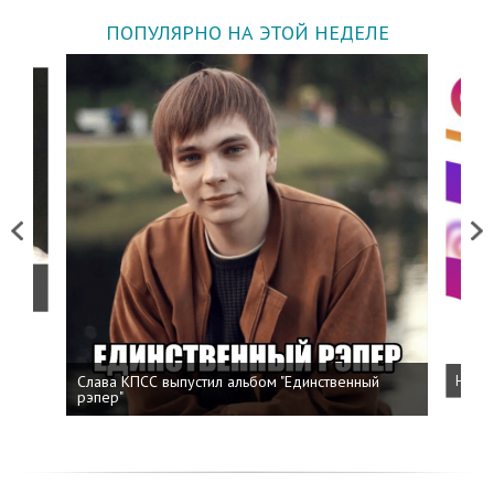
ПОПУЛЯРНО НА ЭТОЙ НЕДЕЛЕ
Previous
Next
о
Слава КПСС выпустил альбом "Единственный
Напис
рэпер"