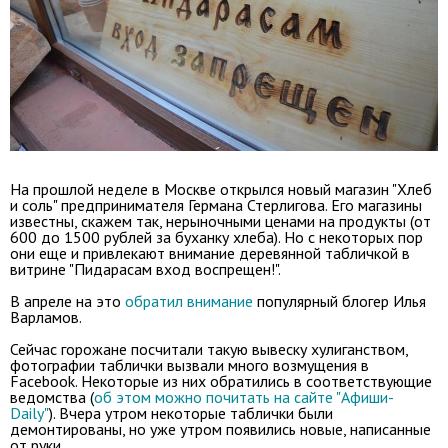
На прошлой неделе в Москве открылся новый магазин "Хлеб
и соль" предпринимателя Германа Стерлигова. Его магазины
известны, скажем так, нерыночными ценами на продукты (от
600 до 1500 рублей за буханку хлеба). Но с некоторых пор
они еще и привлекают внимание деревянной табличкой в
витрине "Пидарасам вход воспрещен!".
В апреле на это
обратил внимание
популярный блогер Илья
Варламов.
Сейчас горожане посчитали такую вывеску хулиганством,
фотографии таблички вызвали много возмущения в
Facebook. Некоторые из них обратились в соответствующие
ведомства (
об этом можно почитать на сайте "Афиши-
Daily"
). Вчера утром некоторые таблички были
демонтированы, но уже утром появились новые, написанные
от руки.