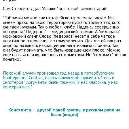
Сам Стерлигов дал "Афише" вот такой комментарий:
"Таблички можно считать фейсконтролем на входе. Мы
имеем право на свою территорию пускать только тех, кого
считаем нужным. Так в любом клубе. Надпись совершенно
цензурная. "Педераст" — медицинский термин. А "пидарасы" —
московский сленг. Слово "педераст" несет в себе четкое
негативное отношение к этому явлению. Для детей как раз
хорошо называть извращенцев негативными словами. Так
они будут понимать, что быть извращенцем плохо. Можно
еще называть извращенцев содомитами. Но "содомит" не так
понятно".
Похожий случай произошел год назад в петербургском
барбершопе Central, отказавшимся обслуживать "геев и
хипстеров". Аргументы были такими: "У нас классика, у нас
консерватизм".
Константа — другой такой группы в русском рэпе не
было (видео)