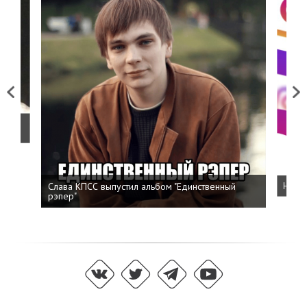
Previous
Next
о
Слава КПСС выпустил альбом "Единственный
Напис
рэпер"