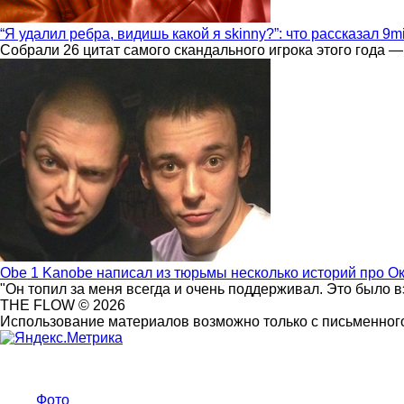
“Я удалил ребра, видишь какой я skinny?”: что рассказал 9m
Собрали 26 цитат самого скандального игрока этого года —
Obe 1 Kanobe написал из тюрьмы несколько историй про О
"Он топил за меня всегда и очень поддерживал. Это было 
THE FLOW © 2026
Использование материалов возможно только с письменного
Фото