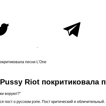
покритиковала песни L'One
Pussy Riot покритиковала п
ики воруют?"
я пост о русском рэпе. Пост критический и обличительный.