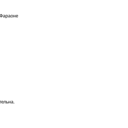
 Фараоне
тельна.