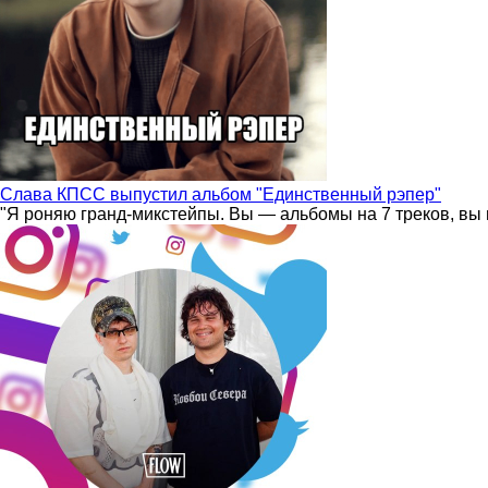
Слава КПСС выпустил альбом "Единственный рэпер"
"Я роняю гранд-микстейпы. Вы — альбомы на 7 треков, вы 