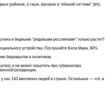
ных районов, о гаше, мусорах и "ебаной системе" (tm).
 Путина и бедными "рядовыми россиянами" только растет?
 социального устройства. Послушайте Била Мара, 90%
ики бюрократов и политиков.
утка), и не может пошутить про губернатора
ственной резиденции.
, у нас 143 миллиона людей в стране. Остальные — что, в