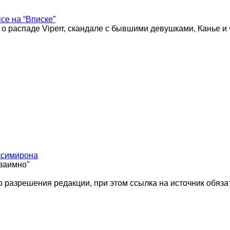
ice на “Вписке”
 о распаде Viperr, скандале с бывшими девушками, Канье и
ксимирона
взаимно"
 разрешения редакции, при этом ссылка на источник обяза