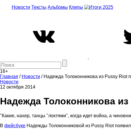
Новости
Тексты
Альбомы
Клипы
16+
Главная
/
Новости
/
Надежда Толоконникова из Pussy Riot 
Новости
12 октября 2014
Надежда Толоконникова из 
"Какие, нахер, танцы "локтями", когда идет война, а чиновн
В
фейсбуке
Надежды Толоконниковой из Pussy Riot появилс