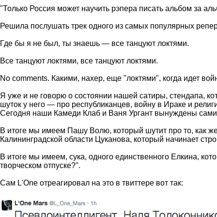
"Только Россия может научить рэпера писать альбом за аль
Решила послушать трек одного из самых популярных репер
Где бы я не был, ты знаешь — все танцуют локтями.
Все танцуют локтями, все танцуют локтями.
No comments. Какими, нахер, еще "локтями", когда идет в
Я уже и не говорю о состоянии нашей сатиры, стендапа, к
шуток у него — про республиканцев, войну в Ираке и религ
Сегодня наши Камеди Клаб и Ваня Ургант вынуждены сами 
В итоге мы имеем Пашу Волю, который шутит про то, как же
Калининградской области Цуканова, который начинает строи
В итоге мы имеем, сука, одного единственного Елкина, кот
творческом отпуске?".
Сам L'One отреагировал на это в твиттере вот так: