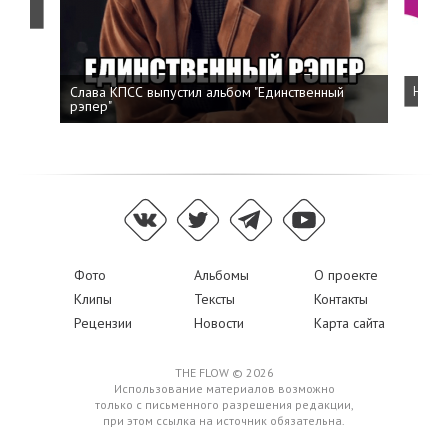
о
Слава КПСС выпустил альбом "Единственный
Напис
рэпер"
Фото
Альбомы
О проекте
Клипы
Тексты
Контакты
Рецензии
Новости
Карта сайта
THE FLOW © 2026
Использование материалов возможно
только с письменного разрешения редакции,
при этом ссылка на источник обязательна.