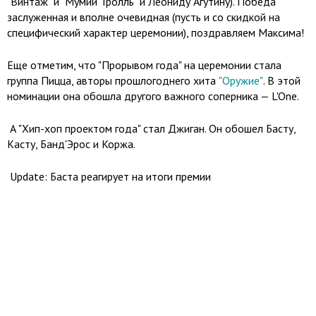
"Винтаж" и "Мумий Тролль" и Леониду Агутину). Победа
заслуженная и вполне очевидная (пусть и со скидкой на
специфический характер церемонии), поздравляем Максима!
Еще отметим, что "Прорывом года" на церемонии стала
группа Пицца, авторы прошлогоднего хита
"Оружие"
. В этой
номинации она обошла другого важного соперника — L'One.
А "Хип-хоп проектом года" стал Джиган. Он обошел Басту,
Касту, Банд'Эрос и Коржа.
Update: Баста реагирует на итоги премии