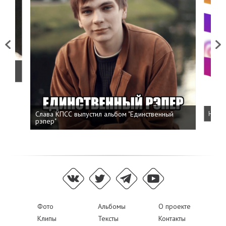
Previous
Next
о
Слава КПСС выпустил альбом "Единственный
Напис
рэпер"
Фото
Альбомы
О проекте
Клипы
Тексты
Контакты