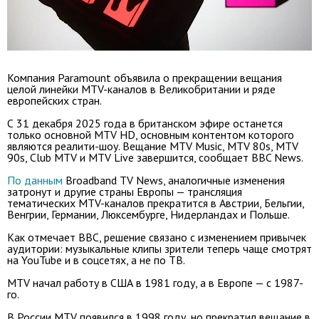
Компания Paramount объявила о прекращении вещания
целой линейки MTV-каналов в Великобритании и ряде
европейских стран.
С 31 декабря 2025 года в британском эфире останется
только основной MTV HD, основным контентом которого
являются реалити-шоу. Вещание MTV Music, MTV 80s, MTV
90s, Club MTV и MTV Live завершится, сообщает BBC News.
По данным
Broadband TV News, аналогичные изменения
затронут и другие страны Европы — трансляция
тематических MTV-каналов прекратится в Австрии, Бельгии,
Венгрии, Германии, Люксембурге, Нидерландах и Польше.
Как отмечает BBC, решение связано с изменением привычек
аудитории: музыкальные клипы зрители теперь чаще смотрят
на YouTube и в соцсетях, а не по ТВ.
MTV начал работу в США в 1981 году, а в Европе — с 1987-
го.
В России MTV появился в 1998 году, но прекратил вещание в