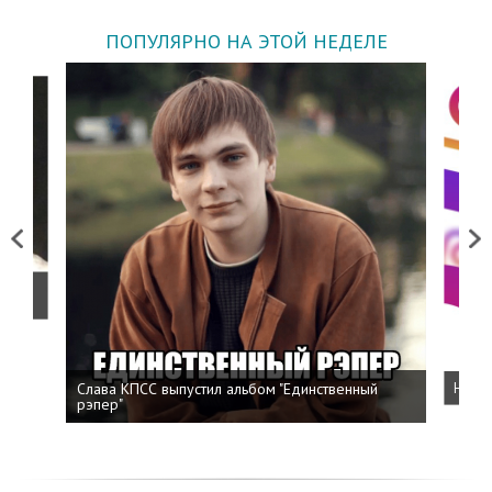
ПОПУЛЯРНО НА ЭТОЙ НЕДЕЛЕ
Previous
Next
о
Слава КПСС выпустил альбом "Единственный
Напис
рэпер"