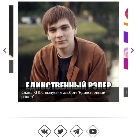
Previous
Next
о
Слава КПСС выпустил альбом "Единственный
Напис
рэпер"