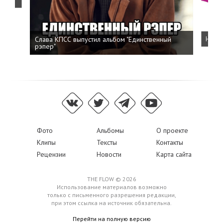
Слава КПСС выпустил альбом "Единственный
Напис
рэпер"
Фото
Альбомы
О проекте
Клипы
Тексты
Контакты
Рецензии
Новости
Карта сайта
THE FLOW © 2026
Использование материалов возможно
только с письменного разрешения редакции,
при этом ссылка на источник обязательна.
Перейти на полную версию