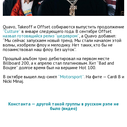
Quavo, Takeoff и Offset собираются выпустить продолжение
“Culture”
в январе следующего года. В сентябре Offset
назвал готовящийся релиз “шедевром”
, а Quavo добавил:
“Мы сейчас запускаем новый тренд. Мы стали началом этой
волны, изобрели флоу и мелодику. Нет таких, кто бы не
позаимствовал наш флоу. Без шуток”.
Прошлый альбом трио дебютировал на первом месте
Billboard 200, а к апрелю стал платиновым. Хит “Bad and
Boujee” долгое время был на вершине Hot 100.
В октябре вышел лид-сингл
“Motorsport”
. На фите — Cardi B и
Nicki Minaj.
Константа — другой такой группы в русском рэпе не
было (видео)