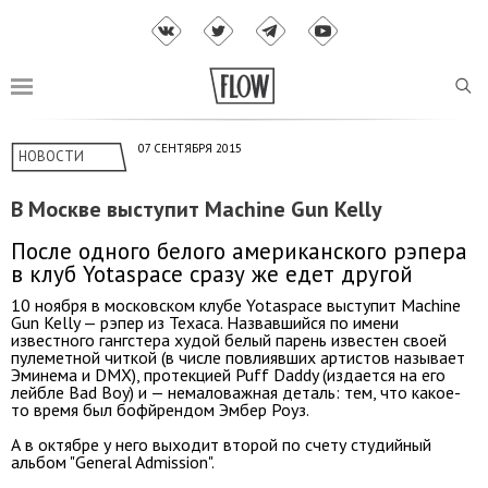
07 СЕНТЯБРЯ 2015
НОВОСТИ
В Москве выступит Machine Gun Kelly
После одного белого американского рэпера
в клуб Yotaspace сразу же едет другой
10 ноября в московском клубе Yotaspace выступит Machine
Gun Kelly — рэпер из Техаса. Назвавшийся по имени
известного гангстера худой белый парень известен своей
пулеметной читкой (в числе повлиявших артистов называет
Эминема и DMX), протекцией Puff Daddy (издается на его
лейбле Bad Boy) и — немаловажная деталь: тем, что какое-
то время был бофйрендом Эмбер Роуз.
А в октябре у него выходит второй по счету студийный
альбом "General Admission".