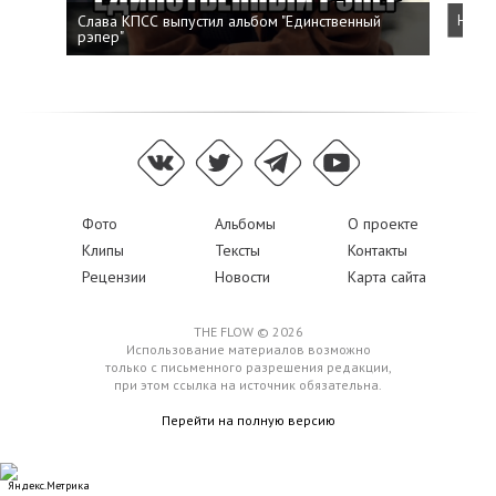
Слава КПСС выпустил альбом "Единственный
Напис
рэпер"
Фото
Альбомы
О проекте
Клипы
Тексты
Контакты
Рецензии
Новости
Карта сайта
THE FLOW © 2026
Использование материалов возможно
только с письменного разрешения редакции,
при этом ссылка на источник обязательна.
Перейти на полную версию