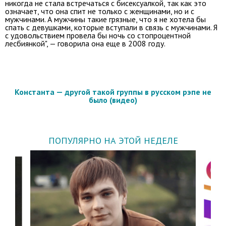
никогда не стала встречаться с бисексуалкой, так как это
означает, что она спит не только с женщинами, но и с
мужчинами. А мужчины такие грязные, что я не хотела бы
спать с девушками, которые вступали в связь с мужчинами. Я
с удовольствием провела бы ночь со стопроцентной
лесбиянкой", — говорила она еще в 2008 году.
Константа — другой такой группы в русском рэпе не
было (видео)
ПОПУЛЯРНО НА ЭТОЙ НЕДЕЛЕ