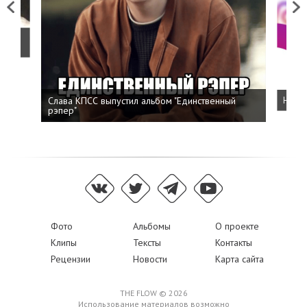
Previous
Next
о
Слава КПСС выпустил альбом "Единственный
Напис
рэпер"
Фото
Альбомы
О проекте
Клипы
Тексты
Контакты
Рецензии
Новости
Карта сайта
THE FLOW © 2026
Использование материалов возможно