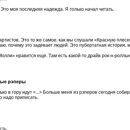
. Это моя последняя надежда. Я только начал читать.
тистов. Это то же самое, как мы слушали «Красную плесень
аю, почему это задевает людей. Это пубертатная история, 
Молли» нравится еще. Там есть какой-то драйв рок-н-ролль
дые рэперы
лько в гору идут <...> Больше меня из рэперов сегодня соб
го надо приписать.
сть.