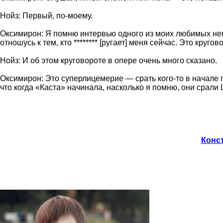
Нойз: Первый, по-моему.
Оксимирон: Я помню интервью одного из моих любимых немец
отношусь к тем, кто ******** [ругает] меня сейчас. Это кругово
Нойз: И об этом круговороте в опере очень много сказано.
Оксимирон: Это суперлицемерие — срать кого-то в начале пу
что когда «Каста» начинала, насколько я помню, они срали
Конст