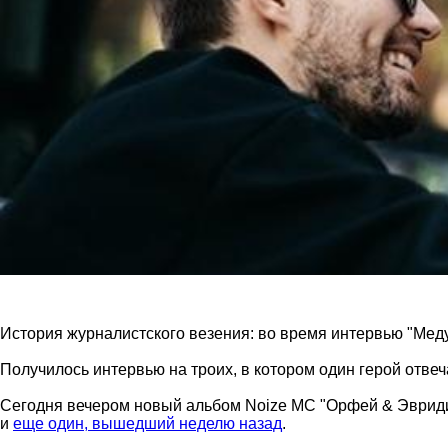
История журналистского везения: во время интервью "Медуз
Получилось интервью на троих, в котором один герой отвеч
Сегодня вечером новый альбом Noize MC "Орфей & Эвриди
и
еще один, вышедший неделю назад
.