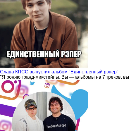
Слава КПСС выпустил альбом "Единственный рэпер"
"Я роняю гранд-микстейпы. Вы — альбомы на 7 треков, вы 