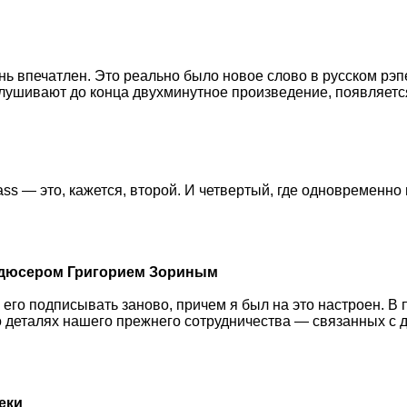
ь впечатлен. Это реально было новое слово в русском рэпе
ослушивают до конца двухминутное произведение, появляется
ass — это, кажется, второй. И четвертый, где одновременно
родюсером Григорием Зориным
 его подписывать заново, причем я был на это настроен. В
деталях нашего прежнего сотрудничества — связанных с де
еки