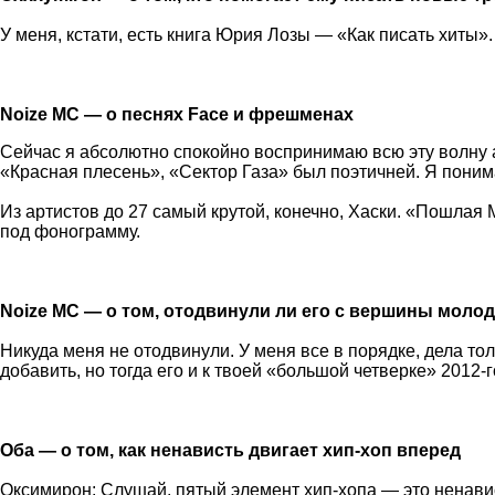
У меня, кстати, есть книга Юрия Лозы — «Как писать хиты»
Noize MC — о песнях Face и фрешменах
Сейчас я абсолютно спокойно воспринимаю всю эту волну ар
«Красная плесень», «Сектор Газа» был поэтичней. Я поним
Из артистов до 27 самый крутой, конечно, Хаски. «Пошлая 
под фонограмму.
Noize MC — о том, отодвинули ли его с вершины моло
Никуда меня не отодвинули. У меня все в порядке, дела то
добавить, но тогда его и к твоей «большой четверке» 2012-
Оба — о том, как ненависть двигает хип-хоп вперед
Оксимирон: Слушай, пятый элемент хип-хопа — это ненави