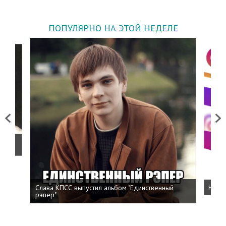
ПОПУЛЯРНО НА ЭТОЙ НЕДЕЛЕ
Previous
Next
о
Слава КПСС выпустил альбом "Единственный
Напис
рэпер"