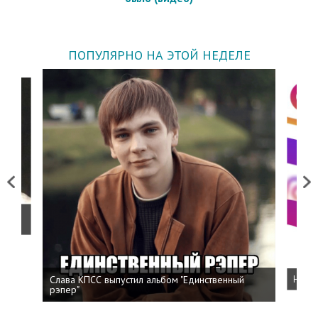
ПОПУЛЯРНО НА ЭТОЙ НЕДЕЛЕ
Previous
Next
о
Слава КПСС выпустил альбом "Единственный
Напис
рэпер"