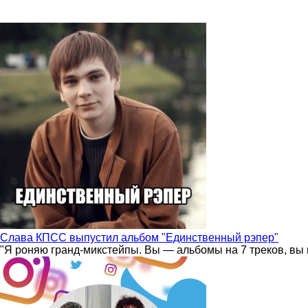
Слава КПСС выпустил альбом "Единственный рэпер"
"Я роняю гранд-микстейпы. Вы — альбомы на 7 треков, вы 