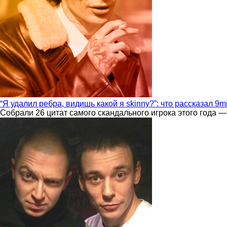
“Я удалил ребра, видишь какой я skinny?”: что рассказал 9m
Собрали 26 цитат самого скандального игрока этого года —