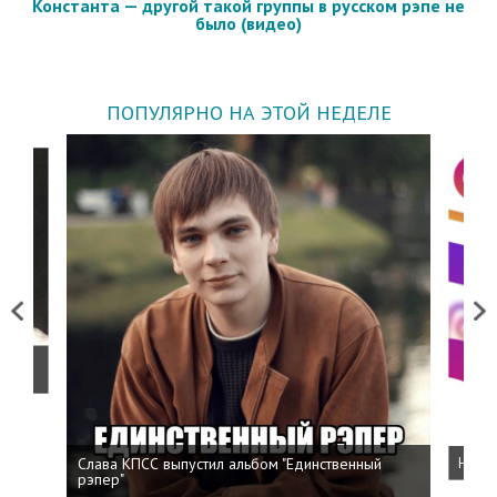
Константа — другой такой группы в русском рэпе не
было (видео)
ПОПУЛЯРНО НА ЭТОЙ НЕДЕЛЕ
Previous
Next
о
Слава КПСС выпустил альбом "Единственный
Напис
рэпер"