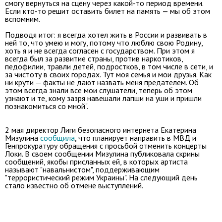
смогу вернуться на сцену через какой-то период времени.
Если кто-то решит оставить билет на память — мы об этом
вспомним.
Подводя итог: я всегда хотел жить в России и развивать в
ней то, что умею и могу, потому что люблю свою Родину,
хоть я и не всегда согласен с государством. При этом я
всегда был за развитие страны, против наркотиков,
педофилии, травли детей, подростков, в том числе в сети, и
за чистоту в своих городах. Тут моя семья и мои друзья. Как
ни крути — факты не дают назвать меня предателем. Об
этом всегда знали все мои слушатели, теперь об этом
узнают и те, кому зазря навешали лапши на уши и пришли
познакомиться со мной".
2 мая директор Лиги безопасного интернета Екатерина
Мизулина
сообщила
, что планирует направить в МВД и
Генпрокуратуру обращения с просьбой отменить концерты
Локи. В своем сообщении Мизулина публиковала скрины
сообщений, якобы присланных ей, в которых артиста
называют "навальнистом", поддерживающим
"террористический режим Украины". На следующий день
стало известно об отмене выступлений.