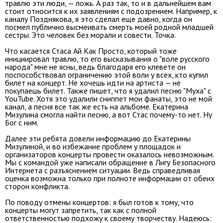
травлю эти люди, — ложь. А раз так, то и в дальнейшем вам
стоит относится к их заявлениям с подозрением. Например, к
каналу Позднякова, я это сделал еще давно, когда он
посмел публично высмеивать смерть моей родной младшей
сестры. Это человек без морали и совести. Точка.
Что касается Стаса Ай Как Просто, который тоже
инициировал травлю, то его высказывания о "воле русского
народа" мне не ясны, ведь благодаря его клевете он
поспособствовал ограничению этой воли у всех, кто купил
билет на концерт. Не хочешь идти на артиста — не
покупаешь билет. Также пишет, что я удалил песню "Муха" с
YouTube. Хотя это удалили сниппет мои фанаты, это не мой
канал, а песня все так же есть на альбоме. Екатерина
Мизулина смогла найти песню, а вот Стас почему-то нет. Ну
Бог с ним.
Далее эти ребята довели информацию до Екатерины
Мизулиной, и во избежание проблем у площадок и
организаторов концерты провести оказалось невозможным.
Мы с командой уже написали обращение в Лигу Безопасного
Интернета с разъяснением ситуации. Ведь справедливая
оценка возможна только при полноте информации от обеих
сторон конфликта.
По поводу отмены концертов: я был готов к тому, что
концерты могут запретить, так как с полной
ответственностью подхожу к своему творчеству. Надеюсь: