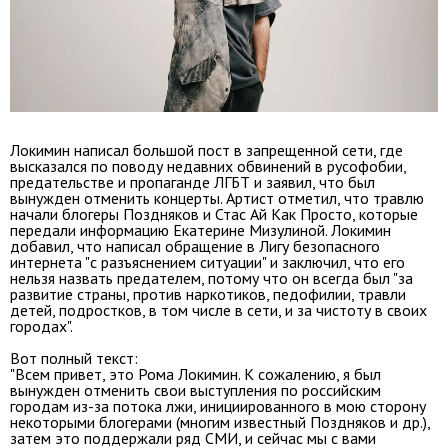
Локимин написал большой пост в запрещенной сети, где
высказался по поводу недавних обвинений в русофобии,
предательстве и пропаганде ЛГБТ и заявил, что был
вынужден отменить концерты. Артист отметил, что травлю
начали блогеры Поздняков и Стас Ай Как Просто, которые
передали информацию Екатерине Мизулиной. Локимин
добавил, что написал обращение в Лигу безопасного
интернета "с разъяснением ситуации" и заключил, что его
нельзя назвать предателем, потому что он всегда был "за
развитие страны, против наркотиков, педофилии, травли
детей, подростков, в том числе в сети, и за чистоту в своих
городах
".
Вот полный текст:
"Всем привет, это Рома Локимин. К сожалению, я был
вынужден отменить свои выступления по российским
городам из-за потока лжи, инициированного в мою сторону
некоторыми блогерами (многим известный Поздняков и др.),
затем это поддержали ряд СМИ, и сейчас мы с вами