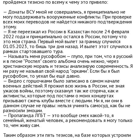
пройдемся тезисно по всему к чему это привело:
— Донаты ВСУ мной не совершались, я принципиально не
могу поддерживать вооруженные конфликты. При проверке
всех моих переводов не найдется никакого подтверждения
этому.
— Я не переезжал из России в Казахстан после 24 февраля
2022 года и принципиально остался в России, потому что
это моя страна. Первый мой вылет за границу случился
01.05.2023, то бишь три дня назад. И вылет этот случился в
рамках стартовавшего тура.
— Называть меня русофобом — глупо, при том, что я русский
и в песне "Роспел" своего альбома очень нежно, через
христианскую мораль и тезисы анализирую современность. Я
ни разу не называл свой народ "орками". Если бы я был
русофобом, то уехал бы ещё давно.
— Видео с горшочками было записано в самом начале
военных действий. Я прожил всю жизнь в России, не зная
ужасов войны, поэтому сказанул так же сгоряча, как и
активисты, которые под постами о моих концертах
призывают сжечь клубы вместе с людьми. Ни я, ни они в
данном случае не правы: нельзя учинять самосуд, как бы не
разносили эмоции.
— Пропаганда ЛГБТ — это вообще смех какой-то, я
семейный, женатый человек, а рекомендовать я могу только
то, чем живу сам.
Таким образом эти пять тезисов, на базе которых устроили