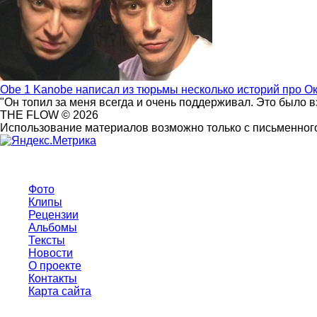
Obe 1 Kanobe написал из тюрьмы несколько историй про О
"Он топил за меня всегда и очень поддерживал. Это было 
THE FLOW © 2026
Использование материалов возможно только с письменного
Фото
Клипы
Рецензии
Альбомы
Тексты
Новости
О проекте
Контакты
Карта сайта