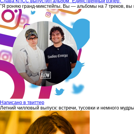
Слава КПСС выпустил альбом "Единственный рэпер"
"Я роняю гранд-микстейпы. Вы — альбомы на 7 треков, вы 
Написано в твиттер
Летний чилловый выпуск: встречи, тусовки и немного мудр