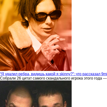
“Я удалил ребра, видишь какой я skinny?”: что рассказал 9m
Собрали 26 цитат самого скандального игрока этого года —