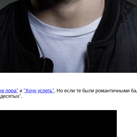
же пора"
и
"Хочу успеть"
. Но если те были романтичными б
десятых".