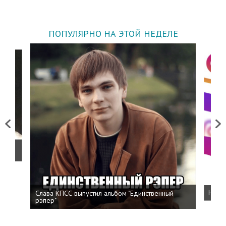
ПОПУЛЯРНО НА ЭТОЙ НЕДЕЛЕ
Previous
Next
о
Слава КПСС выпустил альбом "Единственный
Напис
рэпер"