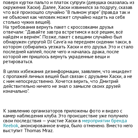
поверх куртки пальто и платок супруги (девушка оказалась из
окружения Хаски). Далее, Хаски извинился за подругу, сказав
что всё произошло случайно "В пьяном угаре" (правда так и
не объяснил как человек может случайно надеть на себя
столько чужих вещей).
На требования вернуть пакет с кроссовками друзья
отвечали: "Давайте завтра встретимся и всё решим, всё
найдём и вернём". Позже, пакет с вещами случайно был
обнаружен супругой DJ Cave'a на переднем сидении такси, в
котором собирались уезжать Хаски и его друзья. Это и стало
последней каплей, после чего и началась драка, после
которой им пришлось вернуть украденные вещи и
ретироваться.
В целях избежания дезинформации, заявляем, что инцидент
с пропажей личных вещей был связан с друзьями Хаски, а не
с ним непосредственно. Хочется верить, что Дмитрий
действительно ничего не знал о замысле своих друзей
изначально".
К заявлению организаторов приложены фото и видео с
камер наблюдения клуба. Это происшествие уже получило
свои последствия — участие Хаски в
мероприятии бренда
Reebok
, анонсированное вчера, было отменено. Вместо него
выступит Thomas Mraz.