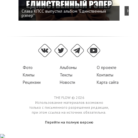
Слава КПСС выпустил альбом "Единственный
Напис
рэпер"
Фото
Альбомы
О проекте
Клипы
Тексты
Контакты
Рецензии
Новости
Карта сайта
THE FLOW © 2026
Использование материалов возможно
только с письменного разрешения редакции,
при этом ссылка на источник обязательна.
Перейти на полную версию