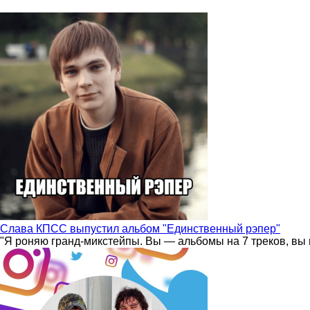
Слава КПСС выпустил альбом "Единственный рэпер"
"Я роняю гранд-микстейпы. Вы — альбомы на 7 треков, вы 