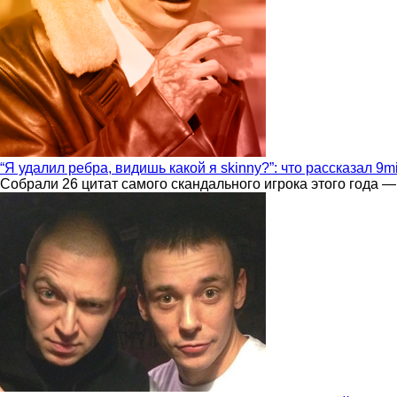
“Я удалил ребра, видишь какой я skinny?”: что рассказал 9m
Собрали 26 цитат самого скандального игрока этого года —