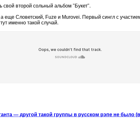
ь свой второй сольный альбом "Букет".
), а еще Словетский, Fuze и Murovei. Первый сингл с участ
 тут именно такой случай.
анта — другой такой группы в русском рэпе не было (