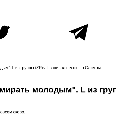
одым". L из группы iZReaL записал песню со Слимом
умирать молодым". L из гру
овсем скоро.