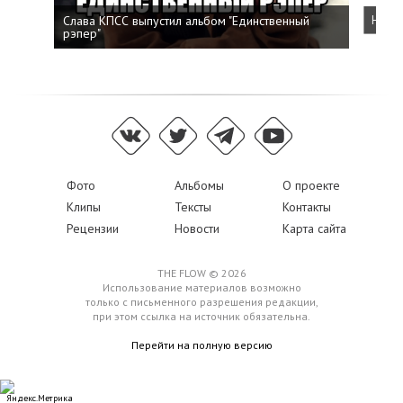
Слава КПСС выпустил альбом "Единственный
Напис
рэпер"
Фото
Альбомы
О проекте
Клипы
Тексты
Контакты
Рецензии
Новости
Карта сайта
THE FLOW © 2026
Использование материалов возможно
только с письменного разрешения редакции,
при этом ссылка на источник обязательна.
Перейти на полную версию