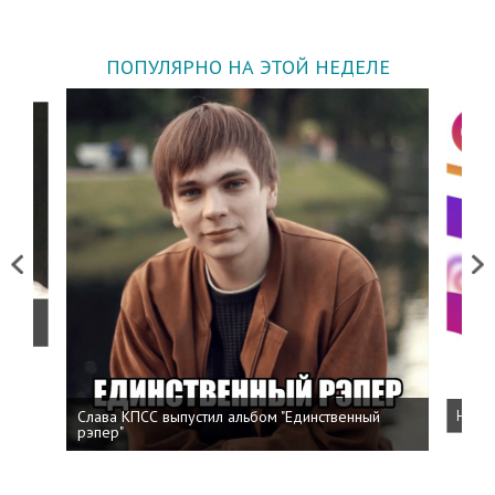
ПОПУЛЯРНО НА ЭТОЙ НЕДЕЛЕ
Previous
Next
о
Слава КПСС выпустил альбом "Единственный
Напис
рэпер"