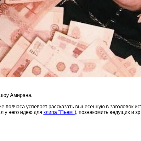
-шоу Амирана.
щие полчаса успевает рассказать вынесенную в заголовок и
л у него идею для
клипа "Пьем"
), познакомить ведущих и з