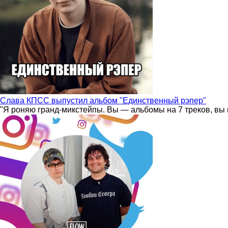
Слава КПСС выпустил альбом "Единственный рэпер"
"Я роняю гранд-микстейпы. Вы — альбомы на 7 треков, вы 