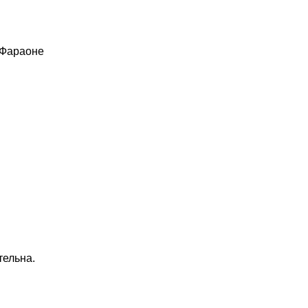
 Фараоне
тельна.