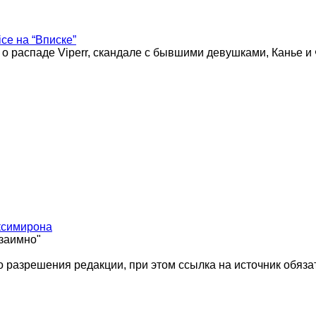
ice на “Вписке”
 о распаде Viperr, скандале с бывшими девушками, Канье и
ксимирона
взаимно"
 разрешения редакции, при этом ссылка на источник обяза