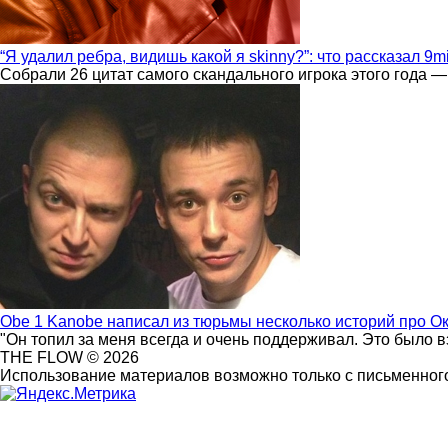
“Я удалил ребра, видишь какой я skinny?”: что рассказал 9m
Собрали 26 цитат самого скандального игрока этого года —
Obe 1 Kanobe написал из тюрьмы несколько историй про О
"Он топил за меня всегда и очень поддерживал. Это было 
THE FLOW © 2026
Использование материалов возможно только с письменного