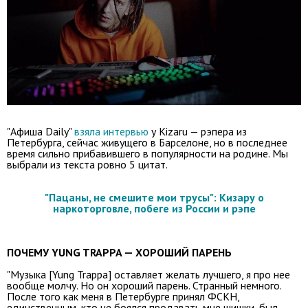
"Афиша Daily"
взяла интервью
у Kizaru — рэпера из
Петербурга, сейчас живущего в Барселоне, но в последнее
время сильно прибавившего в популярности на родине. Мы
выбрали из текста ровно 5 цитат.
"Пацаны, не смешите мои трусы": Кизару о
наркоторговле, побеге из России и рэпе
ПОЧЕМУ YUNG TRAPPA — ХОРОШИЙ ПАРЕНЬ
"Музыка [Yung Trappa] оставляет желать лучшего, я про нее
вообще молчу. Но он хороший парень. Странный немного.
После того как меня в Петербурге принял ФСКН,
единственным, кто не боялся продавать мне шишки, был