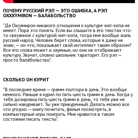
ПОЧЕМУ РУССКИЙ РЭП — ЭТО ОШИБКА, А РЭП
OXXXYMIRON — БАЛАБОЛЬСТВО
"Да Оксимирон никакого отношения к культуре хип-хопа не
имеет. Пора это понять. Если вы слышите в его текстах что-
то связанное с культурой хип-хопа, тогда мне вообще жаль
русский народ. Человек берет слова, которые я даже не
знаю, — он что, показывает свой интеллект таким образом?
Все его слова может и заумные, но они не отображают
культуру. Звучат, словно школьник тараторит. Его рэп —
просто балабольство".
СКОЛЬКО ОН КУРИТ
"В последнее время — грамм-полтора в день. Это вообще
немного. Раньше я курил по пять-шесть грамм в день. Когда у
тебя дозировка пять-шесть грамм в день, то тебя уже не
сильно накуривает. Ты уже прикуренный. Делать можно все
что угодно — книгу почитать, фильм посмотреть, в
компьютерные игры поиграть. Мне нравится в таком
состоянии писать тексты".