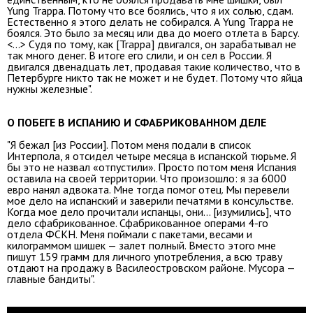
Yung Trappa. Потому что все боялись, что я их солью, сдам.
Естественно я этого делать не собирался. А Yung Trappa не
боялся. Это было за месяц или два до моего отлета в Барсу.
<...> Судя по тому, как [Trappa] двигался, он зарабатывал не
так много денег. В итоге его слили, и он сел в России. Я
двигался двенадцать лет, продавая такие количество, что в
Петербурге никто так не может и не будет. Потому что яйца
нужны железные".
О ПОБЕГЕ В ИСПАНИЮ И СФАБРИКОВАННОМ ДЕЛЕ
"Я бежал [из России]. Потом меня подали в список
Интерпола, я отсидел четыре месяца в испанской тюрьме. Я
бы это не назвал «отпустили». Просто потом меня Испания
оставила на своей территории. Что произошло: я за 6000
евро нанял адвоката. Мне тогда помог отец. Мы перевели
мое дело на испанский и заверили печатями в консульстве.
Когда мое дело прочитали испанцы, они… [изумились], что
дело сфабрикованное. Сфабрикованное операми 4-го
отдела ФСКН. Меня поймали с пакетами, весами и
килограммом шишек — залет полный. Вместо этого мне
пишут 159 грамм для личного употребления, а всю траву
отдают на продажу в Василеостровском районе. Мусора —
главные бандиты".