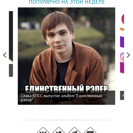
ПОПУЛЯРНО НА ЭТОЙ НЕДЕЛЕ
Previous
Next
о
Слава КПСС выпустил альбом "Единственный
Напис
рэпер"