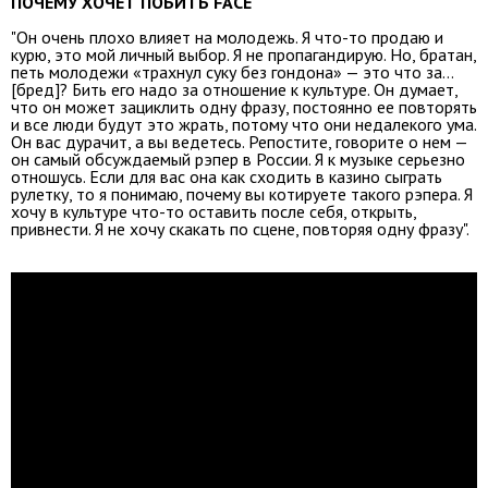
ПОЧЕМУ ХОЧЕТ ПОБИТЬ FACE
"Он очень плохо влияет на молодежь. Я что-то продаю и
курю, это мой личный выбор. Я не пропагандирую. Но, братан,
петь молодежи «трахнул суку без гондона» — это что за…
[бред]? Бить его надо за отношение к культуре. Он думает,
что он может зациклить одну фразу, постоянно ее повторять
и все люди будут это жрать, потому что они недалекого ума.
Он вас дурачит, а вы ведетесь. Репостите, говорите о нем —
он самый обсуждаемый рэпер в России. Я к музыке серьезно
отношусь. Если для вас она как сходить в казино сыграть
рулетку, то я понимаю, почему вы котируете такого рэпера. Я
хочу в культуре что-то оставить после себя, открыть,
привнести. Я не хочу скакать по сцене, повторяя одну фразу".