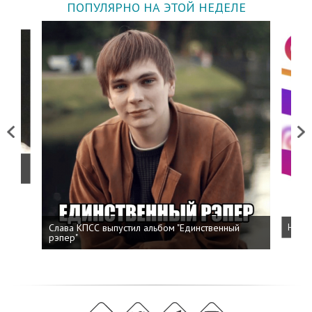
ПОПУЛЯРНО НА ЭТОЙ НЕДЕЛЕ
Previous
Next
о
Слава КПСС выпустил альбом "Единственный
Напис
рэпер"